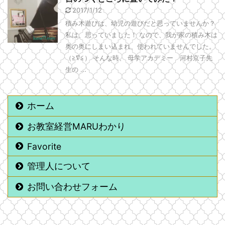
2017/1/12
積み木遊びは、幼児の遊びだと思っていませんか？
私は、思っていました！ なので、我が家の積み木は
奥の奥にしまい込まれ、使われていませんでした。
（≧∇≦） そんな時、 母学アカデミー 河村京子先
生の ...
ホーム
お教室経営MARUわかり
Favorite
管理人について
お問い合わせフォーム