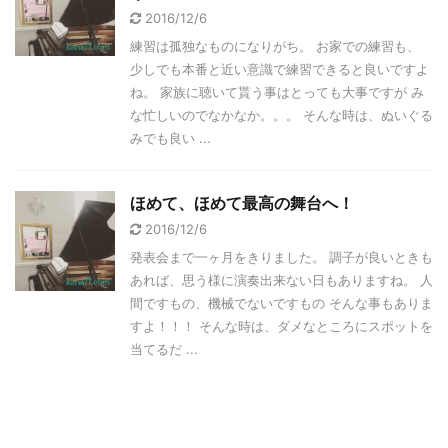
2016/12/6
練習は孤独なものになりがち。 お家での練習も、
少しでも本番と近い意識で練習できると良いですよ
ね。 家族に聴いて貰う事はとっても大事ですが み
な忙しいのでなかなか。。。 そんな時は、ぬいぐる
みでも良い ...
ほめて、ほめて最高の舞台へ！
2016/12/6
発表会まで一ヶ月をきりました。 調子が良いときも
あれば、思う様に演奏出来ない日もありますね。 人
間ですもの、機械でないですもの そんな事もありま
すよ！！！ そんな時は、ダメなところにスポットを
当てるだ ...