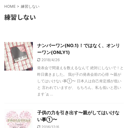
HOME
>
練習しない
練習しない
ナンバーワン(NO.1)！ではなく、オンリ
ーワン(ONLY1)
2018/4/26
発表会で間違えを数えるなんて 絶対にしないで！と
昨日書きました。 我が子の発表会前の心得 〜親が
してはいけない事①〜 日本人は自己肯定感が低い
と 言われていますが、 もちろん、私も低いと思い
ます´д ...
子供の力を引き出す〜親がしてはいけな
い事①〜
2016/12/6