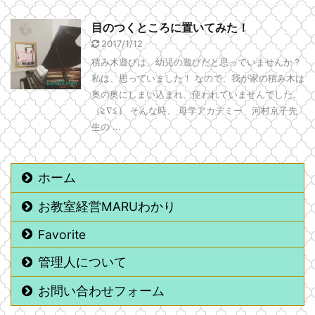
目のつくところに置いてみた！
2017/1/12
積み木遊びは、幼児の遊びだと思っていませんか？
私は、思っていました！ なので、我が家の積み木は
奥の奥にしまい込まれ、使われていませんでした。
（≧∇≦） そんな時、 母学アカデミー 河村京子先
生の ...
ホーム
お教室経営MARUわかり
Favorite
管理人について
お問い合わせフォーム