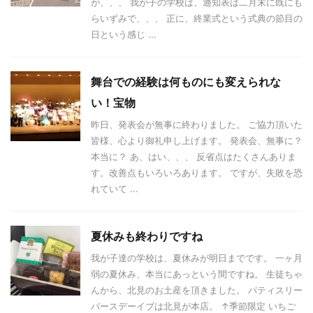
が、、、 我が子の学校は、通知表は二月末に既にも
らいずみで、、、 正に、終業式という式典の節目の
日という感じ ...
舞台での経験は何ものにも変えられな
い！宝物
昨日、発表会が無事に終わりました。 ご協力頂いた
皆様、心より御礼申し上げます。 発表会、無事に？
本当に？ あ、はい、、、 反省点はたくさんありま
す。改善点もいろいろあります。 ですが、失敗を恐
れていて ...
夏休みも終わりですね
我が子達の学校は、夏休みが明日までです。 一ヶ月
弱の夏休み、本当にあっという間ですね。 生徒ちゃ
んから、北見のお土産を頂きました。 パティスリー
バースデーイブは北見が本店。 ↑季節限定 いちご