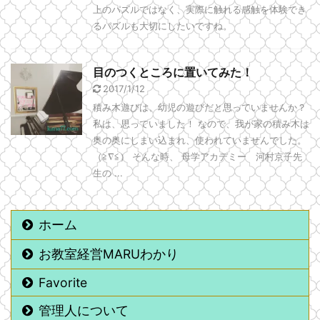
上のパズルではなく、実際に触れる感触を体験でき
るパズルも大切にしたいですね。
目のつくところに置いてみた！
2017/1/12
積み木遊びは、幼児の遊びだと思っていませんか？
私は、思っていました！ なので、我が家の積み木は
奥の奥にしまい込まれ、使われていませんでした。
（≧∇≦） そんな時、 母学アカデミー 河村京子先
生の ...
ホーム
お教室経営MARUわかり
Favorite
管理人について