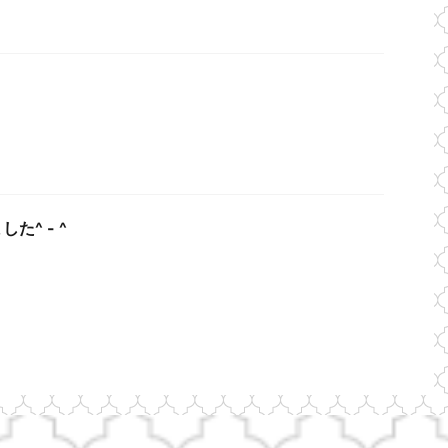
た^ - ^