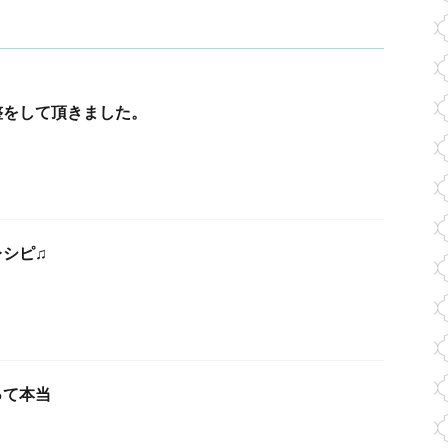
整をして頂きました。
シピ♫
って本当