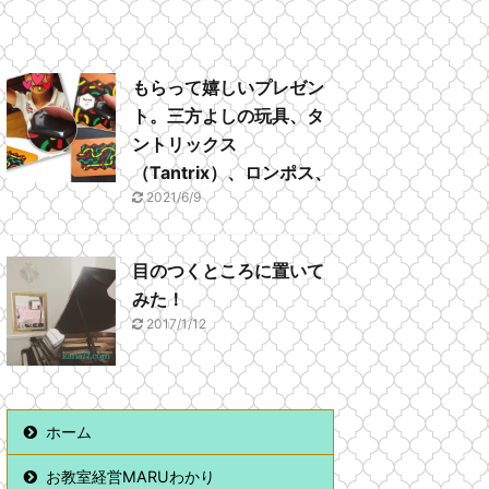
もらって嬉しいプレゼン
ト。三方よしの玩具、タ
ントリックス
（Tantrix）、ロンポス、
2021/6/9
目のつくところに置いて
みた！
2017/1/12
ホーム
お教室経営MARUわかり