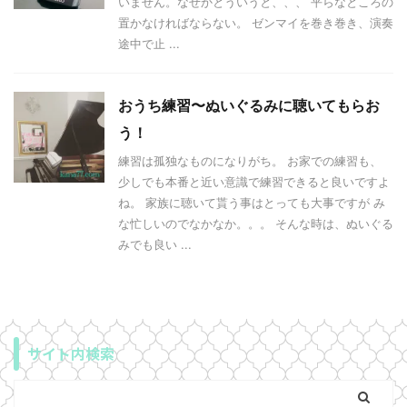
いません。なぜかとういうと、、、 平らなところの
置かなければならない。 ゼンマイを巻き巻き、演奏
途中で止 ...
おうち練習〜ぬいぐるみに聴いてもらお
う！
練習は孤独なものになりがち。 お家での練習も、
少しでも本番と近い意識で練習できると良いですよ
ね。 家族に聴いて貰う事はとっても大事ですが み
な忙しいのでなかなか。。。 そんな時は、ぬいぐる
みでも良い ...
サイト内検索