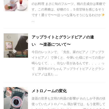
のお料理 まさに旬のフルーツ、桃の主成分は果糖で
す。この果糖は、砂糖の１．５倍甘味を感じるそう
です！通りで〜〜ほっぺな落ちそうになるわけか
...
アップライトとグランドピアノの違
い 〜楽器について〜
今日のレッスンで、「先生、家のピアノ〔アップラ
イトピアノ〕で弾くと、今弾いた様にすべての音が
鳴らなくて、、、出ない音があるんです、、、」っ
て 高学年のYちゃん アップライトピアノとグラン
ドピアノは見た ...
メトロノームの変化
楽器の世界も文明の利器の影響が わたしが子供の頃
使っていたメトロノーム 我が家では、もう使用して