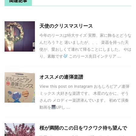
関連記事
天使のクリスマスリース
今年のリースは特大サイズ 実際、家に飾るとどうな
んだろう？と 迷いましたが、、、 楽器を持った天
使が、愛おしくて連れて帰ることにしました。 やは
り、素敵です
このリース先日インテリア ...
オススメの連弾楽譜
View this post on Instagram おもしろピアノ連弾
ミックス 大好きな楽譜です。 木星のなかに、ぞう
さんの メロディー楽譜潜んでいます。 初めて演奏
動画を
UPし ...
桜が満開のこの日をワクワク待ち望んで