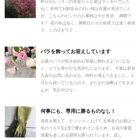
昨日がレッスンの生徒ちゃん達はラッキーでした
ね！ 本州でお馴染みの白い桜は先週が見頃でした
が、こちらのピンクの八重桜は今が見頃。 満開で
す！ 花の命は短く、満開日とその前後では違う表情
で、この日をワク ...
バラを飾ってお迎えしています
お庭のバラが咲き始めお部屋に飾れるようになる
と、とても華やかな気持ちになります。 今週は新規
入会のお問い合わせも、何軒か増えてきました。３
月から続いているコロナ、まだまだ油断はできませ
んが、気を付けな ...
何事にも、専用に勝るものなし！
道具を整えて、テンション上げて 北海道のお庭は一
年のうち1/3は雪で覆われているため、お花や家庭
菜園を楽しめる期間も限られています。寂し