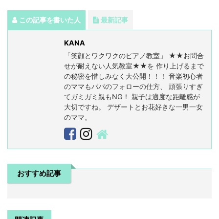
て
か
ル
の
る
ら
お
この記事を書いた人
最新記事
ひ
の
雛
け
目
様
KANA
つ
覚
「笑顔とワクワクのピアノ教室」 ★★お問合
！
め
せが耐えない人気教室★★を 作り上げるまで
！
か
の秘密を惜しみなく大公開！！！ 音楽初心者
な
のママもパパのフォローの仕方、 頑張りすぎ
？
てガミガミ親もNG！ 親子は適度な距離感が
大切ですね。 デザートとお花好きな一男一女
のママ。
おすすめ記事