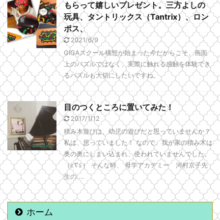
もらって嬉しいプレゼント。三方よしの
玩具、タントリックス（Tantrix）、ロン
ポス、
2021/6/9
GIGAスクール構想が始まった今だからこそ、画面
上のパズルではなく、実際に触れる感触を体験でき
るパズルも大切にしたいですね。
目のつくところに置いてみた！
2017/1/12
積み木遊びは、幼児の遊びだと思っていませんか？
私は、思っていました！ なので、我が家の積み木は
奥の奥にしまい込まれ、使われていませんでした。
（≧∇≦） そんな時、 母学アカデミー 河村京子先
生の ...
ホーム