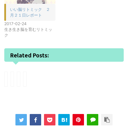
いい脳リトミック ２
月２１日レポート
2017-02-24
生き生き脳を育むリトミッ
ク
Related Posts:
ピ
コ
Ｋ
キ
ア
ン
ｉ
ム
ノ
ク
ｔ
ガ
好
ー
ａ
ラ
き
ル
ｒ
ス
な
拒
ａ
デ
子
否
大
ザ
を
反
ホ
イ
育
応
ー
ン