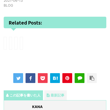
2021-06-13
BLOG
Related Posts:
ピ
コ
コ
Ｋ
ア
ン
ン
ｉ
ノ
ク
ク
ｔ
好
ー
ー
ａ
き
ル
ル
ｒ
な
で
拒
ａ
子
学
否
大
を
べ
反
ホ
育
る
応
ー
て
事
か
ル
る
、
ら
この記事を書いた人
最新記事
ひ
ピ
の
け
ア
目
KANA
つ
ノ
覚