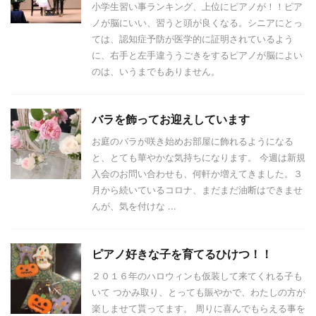
小学生習い事ランキング、上位にピアノが！！ピア
ノが脳にいい、習うと頭が良くなる。シニアにとっ
ては、認知症予防が医学的に証明されているよう
に、右手と左手違ううごきをするピアノが脳によい
のは、いうまでもありません。
バラを飾ってお迎えしています
お庭のバラが咲き始めお部屋に飾れるようになる
と、とても華やかな気持ちになります。 今週は新規
入会のお問い合わせも、何軒か増えてきました。３
月から続いているコロナ、まだまだ油断はできませ
んが、気を付けな ...
ピアノ好きな子を育てるひけつ！！
２０１６年のハロウィンも仮装して来てくれる子も
いて つかみ取り、とっても賑やかで、わたしの方が
楽しませて貰ってます。 周りに喜んでもらえる事を