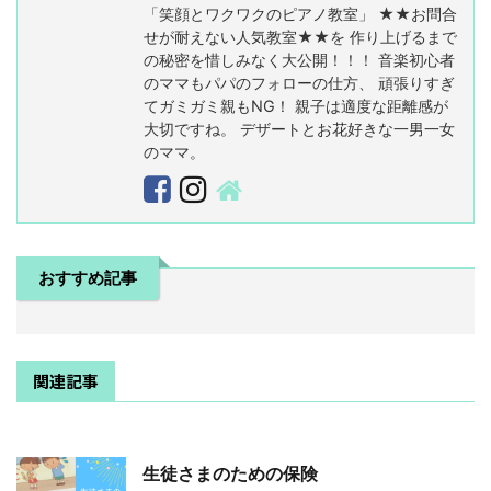
「笑顔とワクワクのピアノ教室」 ★★お問合
！
で
め
せが耐えない人気教室★★を 作り上げるまで
！
心
か
の秘密を惜しみなく大公開！！！ 音楽初心者
を
な
のママもパパのフォローの仕方、 頑張りすぎ
育
？
てガミガミ親もNG！ 親子は適度な距離感が
て
大切ですね。 デザートとお花好きな一男一女
る
のママ。
おすすめ記事
関連記事
生徒さまのための保険