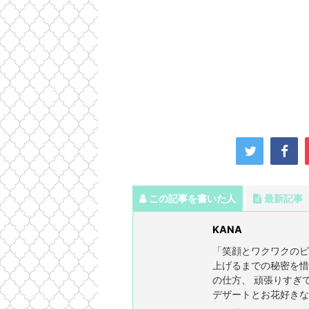
て
、
ん
会
る
着
岩
開
ひ
物
見
催
け
で
沢
つ
ピ
名
！
ア
物
！
ノ
の
レ
ッ
ス
ン
この記事を書いた人
最新記事
KANA
「笑顔とワクワクのピ
上げるまでの秘密を惜
の仕方、 頑張りすぎ
デザートとお花好きな