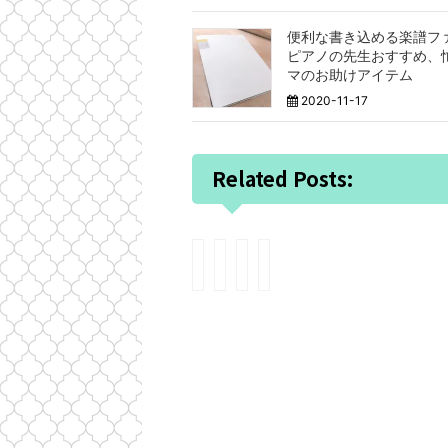
便利な書き込める楽譜フ
ピアノの先生おすすめ、
マのお助けアイテム
2020-11-17
Related Posts:
ピ
日
元
z
ア
本
祖
o
ノ
の
そ
o
好
文
う
m
き
化
め
で
な
を
ん
ビ
子
大
め
ン
を
切
ん
ゴ
育
に
め
大