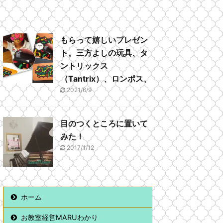
もらって嬉しいプレゼン
ト。三方よしの玩具、タ
ントリックス
（Tantrix）、ロンポス、
2021/6/9
目のつくところに置いて
みた！
2017/1/12
ホーム
お教室経営MARUわかり