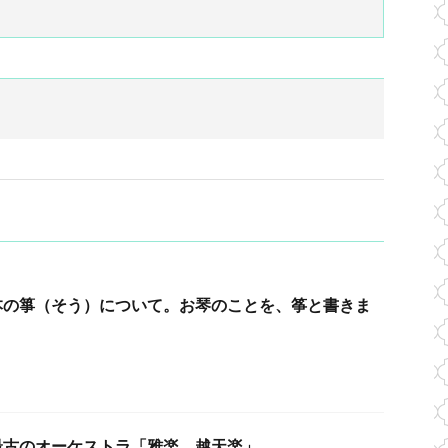
本の箏（そう）について。お琴のことを、筝と書きま
最古のオーケストラ「雅楽 越天楽」