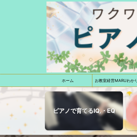
ホーム
お教室経営MARUわか
ピアノで育てるIQ,・EQ