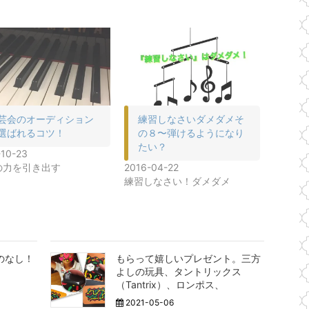
芸会のオーディション
練習しなさいダメダメそ
選ばれるコツ！
の８〜弾けるようになり
たい？
-10-23
の力を引き出す
2016-04-22
練習しなさい！ダメダメ
のなし！
もらって嬉しいプレゼント。三方
よしの玩具、タントリックス
（Tantrix）、ロンポス、
2021-05-06